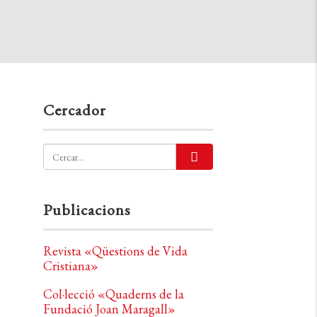
Cercador
Publicacions
Revista «Qüestions de Vida
Cristiana»
Col·lecció «Quaderns de la
Fundació Joan Maragall»