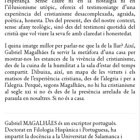
l’esperança. Sense caure ni en la nostàlgia ni en
l’il·lusionisme utòpic, ofereix el testimoniatge d’una
experiència del cristianisme desacomplexada, agraïda,
poètica, honesta. Des del present, des del nostre context;
sense afany teològic, sinó des del testimoni quotidià del
cristià que vol viure la seva fe amb claredat i honestedat.
I quina imatge millor per parlar-ne que la de la llar? Així,
Gabriel Magalhães fa servir la metàfora d’una casa per
mostrar-nos les estances de la vivència del cristianisme,
des de la cuina de la humilitat a la sala d’estar del temps
compartit. Dibuixa, així, un mapa de les virtuts i els
matisos de l’experiència cristiana, des de l’alegria i per a
l’alegria. Perquè, segons Magalhães, no hi ha cristianisme
al segle xxi si no és des de la presència arrelada de la
paraula en nosaltres. Si no és a casa.
Gabriel MAGALHÃES és un escriptor portuguès.
Doctorat en Filologia Hispànica i Portuguesa, ha
impartit la docència a la Universitat de Salamanca i