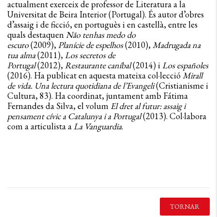
actualment exerceix de professor de Literatura a la
Universitat de Beira Interior (Portugal). És autor d’obres
d’assaig i de ficció, en portuguès i en castellà, entre les
quals destaquen
Não tenhas medo do
escuro
(2009),
Planície de espelhos
(2010),
Madrugada na
tua alma
(2011),
Los secretos de
Portugal
(2012),
Restaurante caníbal
(2014) i
Los españoles
(2016). Ha publicat en aquesta mateixa col·lecció
Mirall
de vida. Una lectura quotidiana de l’Evangeli
(Cristianisme i
Cultura, 83). Ha coordinat, juntament amb Fátima
Fernandes da Silva, el volum
El dret al futur: assaig i
pensament cívic a Catalunya i a Portugal
(2013). Col·labora
com a articulista a
La Vanguardia
.
TORNAR