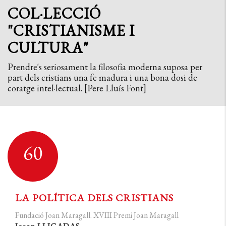
COL·LECCIÓ
"CRISTIANISME I
CULTURA"
Prendre's seriosament la filosofia moderna suposa per
part dels cristians una fe madura i una bona dosi de
coratge intel·lectual. [Pere Lluís Font]
60
LA POLÍTICA DELS CRISTIANS
Fundació Joan Maragall. XVIII Premi Joan Maragall