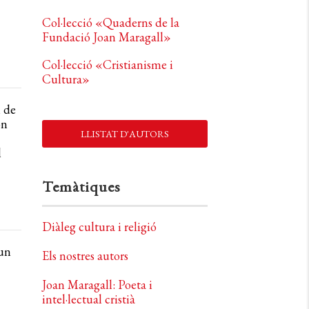
Col·lecció «Quaderns de la
Fundació Joan Maragall»
Col·lecció «Cristianisme i
Cultura»
i de
ón
LLISTAT D'AUTORS
l
Temàtiques
Diàleg cultura i religió
 un
Els nostres autors
Joan Maragall: Poeta i
intel·lectual cristià