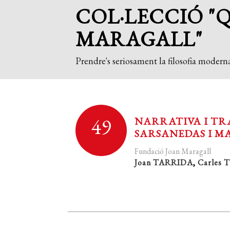
COL·LECCIÓ "
MARAGALL"
Prendre's seriosament la filosofia moderna
49
NARRATIVA I TR
SARSANEDAS I M
Fundació Joan Maragall
Joan TARRIDA
,
Carles