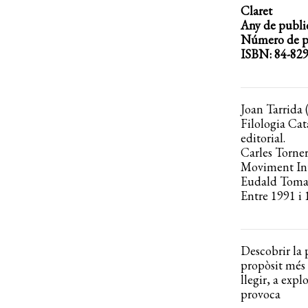
Claret
Any de publi
Número de pà
ISBN: 84-829
Joan Tarrida (
Filologia Cat
editorial.
Carles Torner
Moviment Int
Eudald Tomasa
Entre 1991 i 
Descobrir la 
propòsit més 
llegir, a expl
provoca