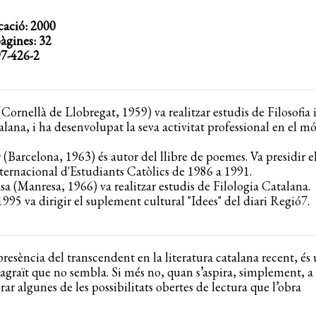
cació: 2000
gines: 32
7-426-2
Cornellà de Llobregat, 1959) va realitzar estudis de Filosofia 
alana, i ha desenvolupat la seva activitat professional en el m
 (Barcelona, 1963) és autor del llibre de poemes. Va presidir e
ernacional d'Estudiants Catòlics de 1986 a 1991.
 (Manresa, 1966) va realitzar estudis de Filologia Catalana.
1995 va dirigir el suplement cultural "Idees" del diari Regió7.
presència del transcendent en la literatura catalana recent, és
agraït que no sembla. Si més no, quan s’aspira, simplement, a
orar algunes de les possibilitats obertes de lectura que l’obra