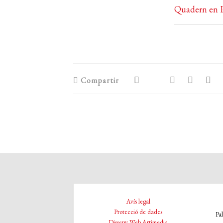
Quadern en
Compartir
Avís legal
Protecció de dades
Pa
Disseny Web Artimedia