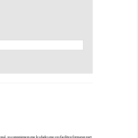
nal, us comuniquem que les dades que ens faciliteu formaran part