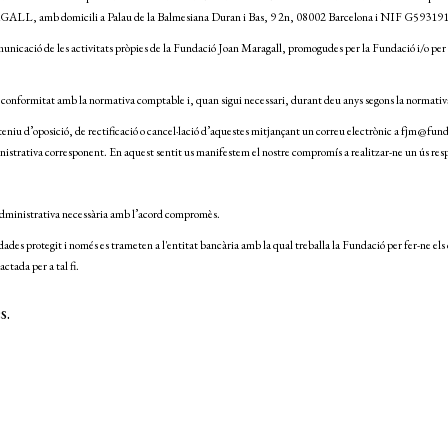
L, amb domicili a Palau de la Balmesiana Duran i Bas, 9 2n, 08002 Barcelona i NIF G59319
nicació de les activitats pròpies de la Fundació Joan Maragall, promogudes per la Fundació i/o per col
 conformitat amb la normativa comptable i, quan sigui necessari, durant deu anys segons la normativ
e teniu d’oposició, de rectificació o cancel·lació d’aquestes mitjançant un correu electrònic a fjm@fun
inistrativa corresponent. En aquest sentit us manifestem el nostre compromís a realitzar-ne un ús resp
 administrativa necessària amb l’acord compromès.
dades protegit i només es trameten a l'entitat bancària amb la qual treballa la Fundació per fer-ne els
ctada per a tal fi.
s.