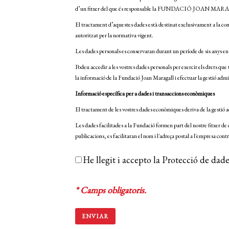
d’un fitxer del que és responsable la FUNDACIÓ JOAN MARAGAL
El tractament d’aquestes dades està destinat exclusivament a la comu
autoritzat per la normativa vigent.
Les dades personals es conservaran durant un període de sis anys en
Podeu accedir a les vostres dades personals per exercir els drets qu
la informació de la Fundació Joan Maragall i efectuar la gestió adm
Informació específica per a dades i transaccions econòmiques
El tractament de les vostres dades econòmiques deriva de la gestió
Les dades facilitades a la Fundació formen part del nostre fitxer de 
publicacions, es facilitaran el nom i l'adreça postal a l'empresa contra
He llegit i accepto la Protecció de dade
* Camps obligatoris.
ENVIAR