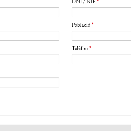
DNI / NIF
*
Població
*
Telèfon
*