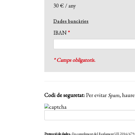
30 € / any
Dades bancàries
IBAN
*
* Camps obligatoris.
Codi de seguretat:
Per evitar
Spam
, haure
Protecció de dades.-
En compliment del Reglament UE 2016/679 del 