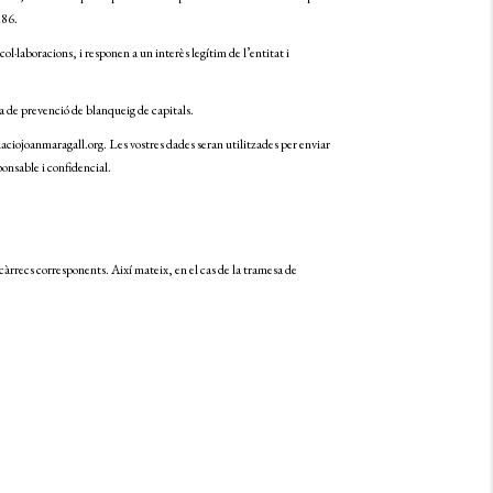
186.
·laboracions, i responen a un interès legítim de l’entitat i
a de prevenció de blanqueig de capitals.
daciojoanmaragall.org. Les vostres dades seran utilitzades per enviar
onsable i confidencial.
 càrrecs corresponents. Així mateix, en el cas de la tramesa de