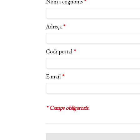
Nom i cognoms
*
Adreça
*
Codi postal
*
E-mail
*
* Camps obligatoris.