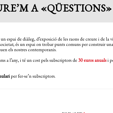
URE’M A «QÜESTIONS»
 un espai de diàleg, d’exposició de les raons de creure i de la v
ocietat; és un espai on trobar punts comuns per construir una
viuen els nostres contemporanis.
ms a l’any, i té un cost pels subscriptors de
30 euros anuals
i p
mulari
per fer-se’n subscriptors.