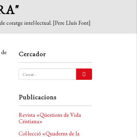
RA"
e coratge intel·lectual. [Pere Lluís Font]
 de
Cercador
Publicacions
Revista «Qüestions de Vida
Cristiana»
Col·lecció «Quaderns de la