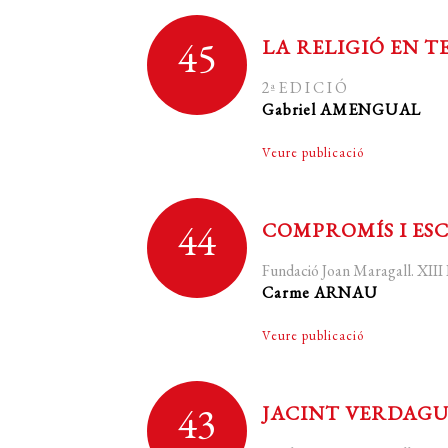
45
LA RELIGIÓ EN T
2ª E D I C I Ó
Gabriel AMENGUAL
Veure publicació
44
COMPROMÍS I ES
Fundació Joan Maragall. XI
Carme ARNAU
Veure publicació
43
JACINT VERDAGUE