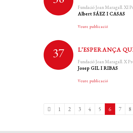
Fundació Joan Maragall. XI
Albert SÁEZ I CASAS
Veure publicació
37
L’ESPERANÇA QU
Fundació Joan Maragall. X 
Josep GIL I RIBAS
Veure publicació
1
2
3
4
5
6
7
8