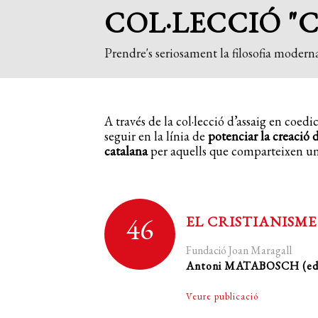
COL·LECCIÓ "
Prendre's seriosament la filosofia moderna
A través de la col·lecció d’assaig en coed
seguir en la línia de
potenciar la creació
catalana
per aquells que comparteixen una s
46
EL CRISTIANISM
Fundació Joan Maragall
Antoni MATABOSCH (ed
Veure publicació