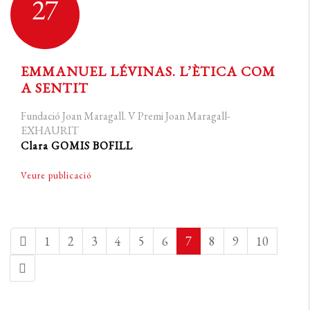
27
EMMANUEL LÉVINAS. L’ÈTICA COM
A SENTIT
Fundació Joan Maragall. V Premi Joan Maragall-
EXHAURIT
Clara GOMIS BOFILL
Veure publicació
1
2
3
4
5
6
7
8
9
10