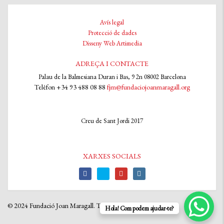
Avís legal
Protecció de dades
Disseny Web Artimedia
ADREÇA I CONTACTE
Palau de la Balmesiana Duran i Bas, 9 2n 08002 Barcelona
Telèfon +34 93 488 08 88
fjm@fundaciojoanmaragall.org
Creu de Sant Jordi 2017
XARXES SOCIALS
© 2024 Fundació Joan Maragall. Tots els drets reservats
Hola! Com podem ajudar-te?