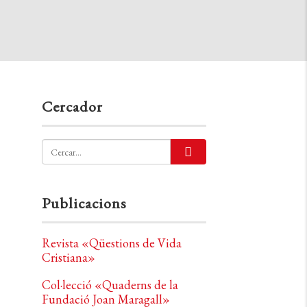
Cercador
Publicacions
Revista «Qüestions de Vida
Cristiana»
Col·lecció «Quaderns de la
Fundació Joan Maragall»