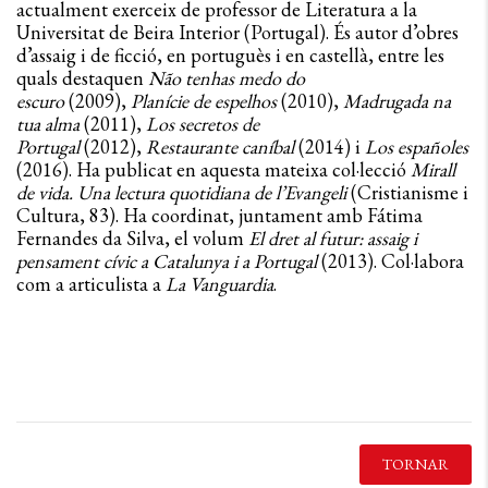
actualment exerceix de professor de Literatura a la
Universitat de Beira Interior (Portugal). És autor d’obres
d’assaig i de ficció, en portuguès i en castellà, entre les
quals destaquen
Não tenhas medo do
escuro
(2009),
Planície de espelhos
(2010),
Madrugada na
tua alma
(2011),
Los secretos de
Portugal
(2012),
Restaurante caníbal
(2014) i
Los españoles
(2016). Ha publicat en aquesta mateixa col·lecció
Mirall
de vida. Una lectura quotidiana de l’Evangeli
(Cristianisme i
Cultura, 83). Ha coordinat, juntament amb Fátima
Fernandes da Silva, el volum
El dret al futur: assaig i
pensament cívic a Catalunya i a Portugal
(2013). Col·labora
com a articulista a
La Vanguardia
.
TORNAR