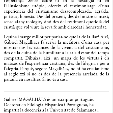
l’esperança. Sense caure ni en la nostàlgia ni en
l’il·lusionisme utòpic, ofereix el testimoniatge d’una
experiència del cristianisme desacomplexada, agraïda,
poètica, honesta. Des del present, des del nostre context;
sense afany teològic, sinó des del testimoni quotidià del
cristià que vol viure la seva fe amb claredat i honestedat.
I quina imatge millor per parlar-ne que la de la llar? Així,
Gabriel Magalhães fa servir la metàfora d’una casa per
mostrar-nos les estances de la vivència del cristianisme,
des de la cuina de la humilitat a la sala d’estar del temps
compartit. Dibuixa, així, un mapa de les virtuts i els
matisos de l’experiència cristiana, des de l’alegria i per a
l’alegria. Perquè, segons Magalhães, no hi ha cristianisme
al segle xxi si no és des de la presència arrelada de la
paraula en nosaltres. Si no és a casa.
Gabriel MAGALHÃES és un escriptor portuguès.
Doctorat en Filologia Hispànica i Portuguesa, ha
impartit la docència a la Universitat de Salamanca i