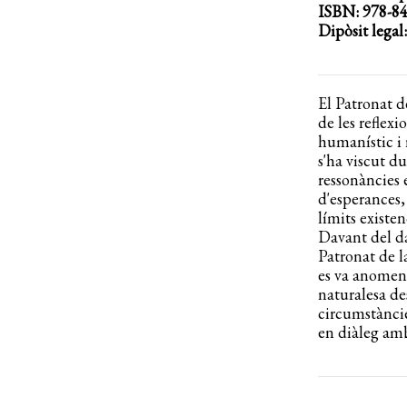
ISBN: 978-84
Dipòsit legal
El Patronat 
de les reflexi
humanístic i 
s'ha viscut d
ressonàncies 
d'esperances,
límits existen
Davant del da
Patronat de l
es va anome
naturalesa de
circumstàncie
en diàleg amb