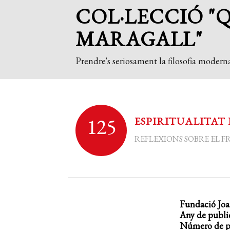
COL·LECCIÓ "
MARAGALL"
Prendre's seriosament la filosofia moderna
125
ESPIRITUALITAT 
REFLEXIONS SOBRE EL F
Fundació Joa
Any de publi
Número de pà