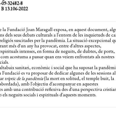
-09-32482-8
: B 13.106-2022
de la Fundació Joan Maragall exposa, en aquest document, al
ons dels seus debats culturals a l'entorn de les inquietuds de ca
religiós suscitades per la pandèmia. La situació excepcional q
urant més d'un any ha provocat, entre d'altres aspectes,
espirituals intenses, en forma de neguits, de dubtes, de ports,
 com acostuma a passar quan ens veiem enfrontats als nostres
cials.
ltabaix sanitari, econòmic i social que ha suposat la pandèmia
a Fundació es va proposar de dedicar algunes de les sessions a
nar
tríptic de la pandèmia
(la mort en solitud, el temple buit, la
sbordada), amb l'objectiu d'acompanyar en aquestes
s amb una contribució reflexiva des d'una perspectiva cristia
 els neguits socials i espirituals d'aquests moments.