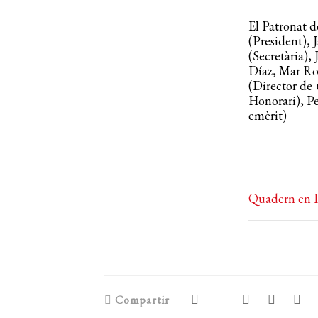
El Patronat d
(President), 
(Secretària),
Díaz, Mar Ros
(Director de
Honorari), Pe
emèrit)
Quadern en
Compartir