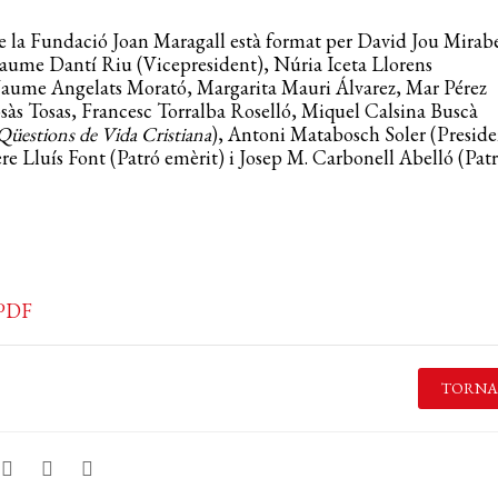
e la Fundació Joan Maragall està format per David Jou Mirab
Jaume Dantí Riu (Vicepresident), Núria Iceta Llorens
 Jaume Angelats Morató, Margarita Mauri Álvarez, Mar Pérez
às Tosas, Francesc Torralba Roselló, Miquel Calsina Buscà
Qüestions de Vida Cristiana
), Antoni Matabosch Soler (Preside
re Lluís Font (Patró emèrit) i Josep M. Carbonell Abelló (Pat
 PDF
TORNA