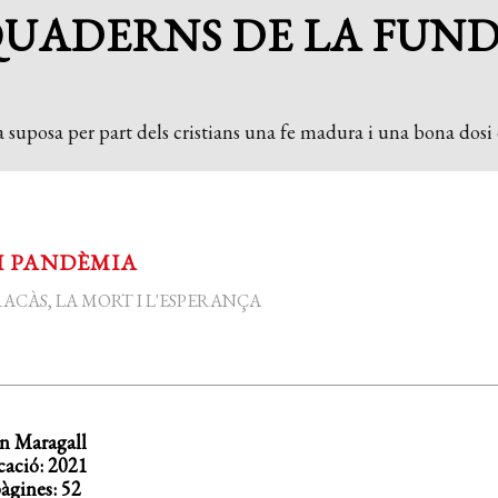
QUADERNS DE LA FUN
 suposa per part dels cristians una fe madura i una bona dosi d
I PANDÈMIA
RACÀS, LA MORT I L'ESPERANÇA
n Maragall
cació: 2021
gines: 52