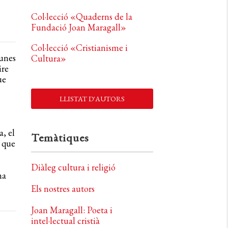
Col·lecció «Quaderns de la
Fundació Joan Maragall»
Col·lecció «Cristianisme i
gunes
Cultura»
ire
ue
LLISTAT D'AUTORS
, el
Temàtiques
l que
Diàleg cultura i religió
na
Els nostres autors
Joan Maragall: Poeta i
intel·lectual cristià