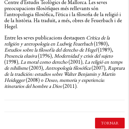
Centre d'Estudis Teològics de Mallorca. Les seves
preocupacions filosòfiques més rellevants són
l'antropologia filosòfica, l'ètica i la filosofia de la religió i
de la història. Ha traduït, a més, obres de Feuerbach i de
Hegel.
Entre les seves publicacions destaquen
Crítica de la
religión y antropologia en Ludwig Feuerbach
(1980),
Estudios sobre la filosofía del derecho de Hegel
(1989),
Presencia elusiva
(1996)
,
Modernidad y crisis del sujeto
(1998)
, La moral como derecho
(2001)
, La religió en temps
de nihilisme
(2003)
,
Antropología filosófica
(2007)
, Ruptura
de la tradición: estudios sobre Walter Benjamin y Martin
Heidegger
(2008)
o
Deseo, memoria y experiencia:
itinerarios del hombre a Dios
(2011).
TORNAR