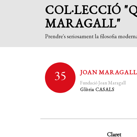
COL·LECCIÓ "
MARAGALL"
Prendre's seriosament la filosofia moderna
35
JOAN MARAGALL 
Fundació Joan Maragall
Glòria CASALS
Claret