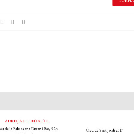
TORNA
ADREÇA I CONTACTE
lau de la Balmesiana Duran i Bas, 9 2n
Creu de Sant Jordi 2017