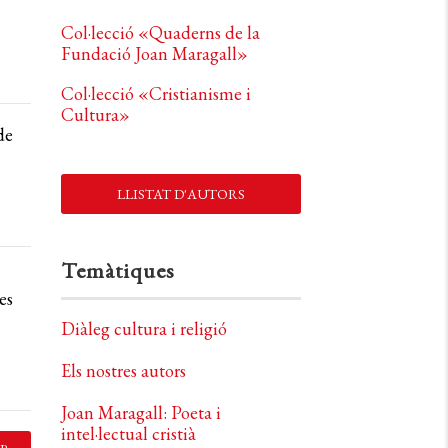
Col·lecció «Quaderns de la
Fundació Joan Maragall»
Col·lecció «Cristianisme i
Cultura»
de
LLISTAT D'AUTORS
Temàtiques
es
Diàleg cultura i religió
Els nostres autors
Joan Maragall: Poeta i
intel·lectual cristià