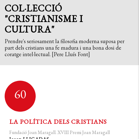
COL·LECCIÓ
"CRISTIANISME I
CULTURA"
Prendre's seriosament la filosofia moderna suposa per
part dels cristians una fe madura i una bona dosi de
coratge intel·lectual. [Pere Lluís Font]
60
LA POLÍTICA DELS CRISTIANS
Fundació Joan Maragall. XVIII Premi Joan Maragall