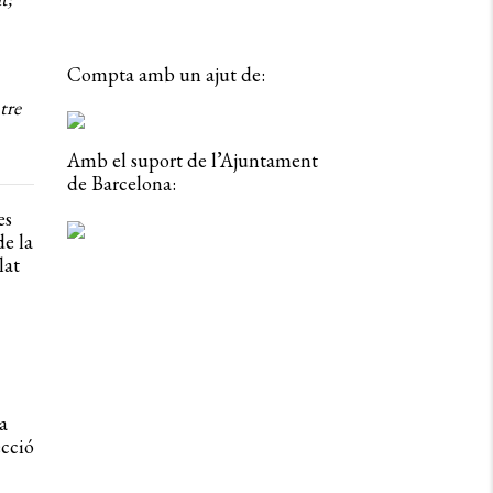
Compta amb un ajut de:
tre
Amb el suport de l’Ajuntament
de Barcelona:
es
e la
lat
a
ecció