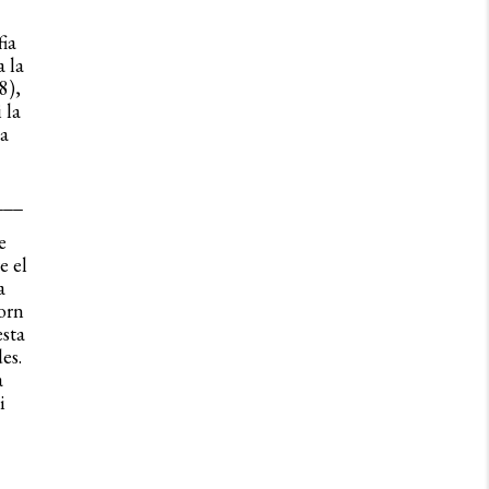
ia
a la
8),
 la
a
___
e
e el
a
torn
esta
es.
a
i