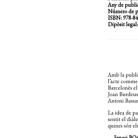
Any de publi
Número de pà
ISBN: 978-84
Dipòsit legal
...................
...............
Amb la publi
l’acte commem
Barcelonès el
Joan Burdeus
Antoni Bassas
La idea de pa
sentit el diàl
quines són els
Ignasi B