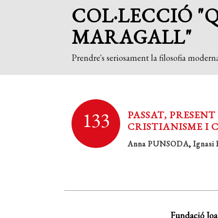
COL·LECCIÓ "
MARAGALL"
Prendre's seriosament la filosofia moderna
133
PASSAT, PRESENT
CRISTIANISME I
Anna PUNSODA
,
Ignas
Fundació Joa