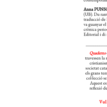
Anna PUNS
(UB). Du rant 
traducció de 
va guanyar el
crònica perio
Editorial i di
_________
Quaderns
travessen la 
cristiani
societat cat
els grans te
col·lecció s
Aquest es
reflexió d
Vul