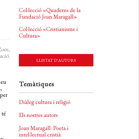
Col·lecció «Quaderns de la
Fundació Joan Maragall»
Col·lecció «Cristianisme i
Cultura»
Rom,
ació.
LLISTAT D'AUTORS
neu
Temàtiques
,
 per
Diàleg cultura i religió
 té
Els nostres autors
Joan Maragall: Poeta i
intel·lectual cristià
t;