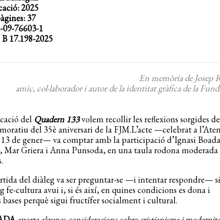
cació: 2025
gines: 37
-09-76603-1
: B 17.198-2025
En memòria de Josep 
amic, col·laborador i autor de la identitat gràfica de la Fund
cació del
Quadern 133
volem recollir les reflexions sorgides de
oratiu del 35è aniversari de la FJM.L’acte —celebrat a l’Ate
 13 de gener— va comptar amb la participació d’Ignasi Boada
, Mar Griera i Anna Punsoda, en una taula rodona moderada
.
rtida del diàleg va ser preguntar-se —i intentar respondre— si
eg fe-cultura avui i, si és així, en quines condicions es dona i
 bases perquè sigui fructífer socialment i cultural.
OADA
aporta algunes consideracions sobre cristianisme i modernita