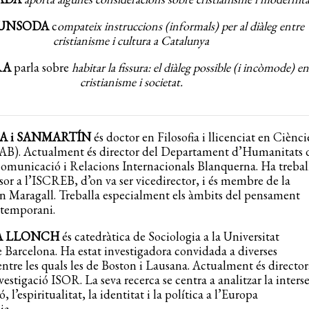
PUNSODA
c
ompateix instruccions (informals) per al diàleg entre
cristianisme i
cultura a Catalunya
RA
parla sobre
habitar la fissura: el diàleg possible (i incòmode) en
cristianisme i societat.
DA i SANMARTÍN
és doctor en Filosofia i llicenciat en Ciènci
UAB). Actualment és director del Departament d’Humanitats d
omunicació i Relacions Internacionals Blanquerna. Ha trebal
sor a l’ISCREB, d’on va ser vicedirector, i és membre de la
n Maragall. Treballa especialment els àmbits del pensament
temporani.
A LLONCH
és catedràtica de Sociologia a la Universitat
arcelona. Ha estat investigadora convidada a diverses
 entre les quals les de Boston i Lausana. Actualment és director
vestigació ISOR. La seva recerca se centra a analitzar la inters
ó, l’espiritualitat, la identitat i la política a l’Europa
ia.