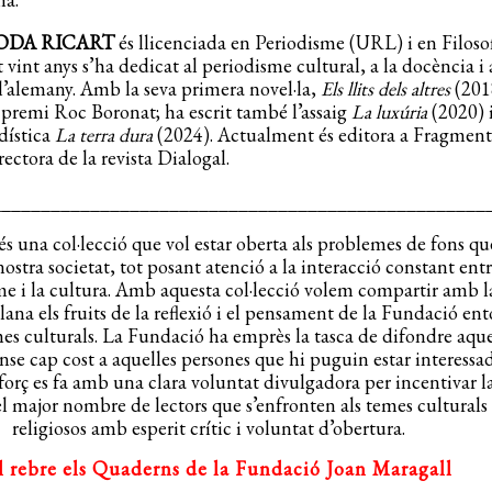
ODA RICART
és llicenciada en Periodisme (URL) i en Filosof
vint anys s’ha dedicat al periodisme cultural, a la docència i 
l’alemany. Amb la seva primera novel·la,
Els llits dels altres
(201
 premi Roc Boronat; ha escrit també l’assaig
La luxúria
(2020) i
dística
La terra dura
(2024). Actualment és editora a Fragment
 rectora de la revista Dialogal.
__________________________________________________
és una col·lecció que vol estar oberta als problemes de fons qu
nostra societat, tot posant atenció a la interacció constant entr
sme i la cultura. Amb aquesta col·lecció volem compartir amb l
alana els fruits de la reflexió i el pensament de la Fundació en
mes culturals. La Fundació ha emprès la tasca de difondre aqu
ense cap cost a aquelles persones que hi puguin estar interessad
forç es fa amb una clara voluntat divulgadora per incentivar l
el major nombre de lectors que s’enfronten als temes culturals 
religiosos amb esperit crític i voluntat d’obertura.
l rebre els Quaderns de la Fundació Joan Maragall