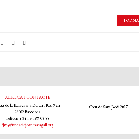
TORNA
ADREÇA I CONTACTE
lau de la Balmesiana Duran i Bas, 9 2n
Creu de Sant Jordi 2017
08002 Barcelona
Telèfon +34 93 488 08 88
fjm@fundaciojoanmaragall.org