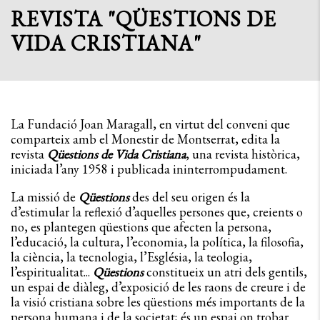
REVISTA "QÜESTIONS DE
VIDA CRISTIANA"
La Fundació Joan Maragall, en virtut del conveni que
comparteix amb el Monestir de Montserrat, edita la
revista
Qüestions de Vida Cristiana
, una revista històrica,
iniciada l’any 1958 i publicada ininterrompudament.
La missió de
Qüestions
des del seu origen és la
d’estimular la reflexió d’aquelles persones que, creients o
no, es plantegen qüestions que afecten la persona,
l’educació, la cultura, l’economia, la política, la filosofia,
la ciència, la tecnologia, l’Església, la teologia,
l’espiritualitat...
Qüestions
constitueix un atri dels gentils,
un espai de diàleg, d’exposició de les raons de creure i de
la visió cristiana sobre les qüestions més importants de la
persona humana i de la societat; és un espai on trobar