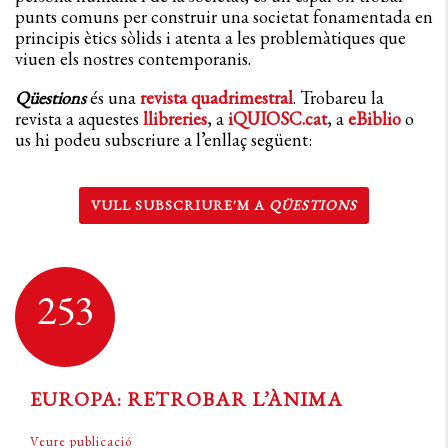
punts comuns per construir una societat fonamentada en
principis ètics sòlids i atenta a les problemàtiques que
viuen els nostres contemporanis.
Qüestions
és una
revista quadrimestral
. Trobareu la
revista a aquestes
llibreries
, a
iQUIOSC.cat
, a
eBiblio
o
us hi podeu subscriure a l’enllaç següent:
VULL SUBSCRIURE'M A
QÜESTIONS
253
EUROPA: RETROBAR L’ÀNIMA
Veure publicació