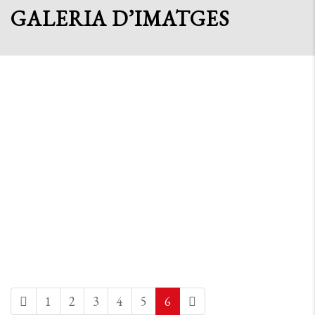
GALERIA D’IMATGES
1
2
3
4
5
6