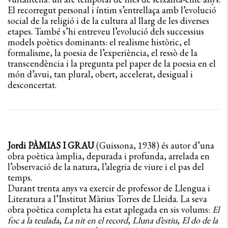
El recorregut personal i íntim s’entrellaça amb l’evolució
social de la religió i de la cultura al llarg de les diverses
etapes. També s’hi entreveu l’evolució dels successius
models poètics dominants: el realisme històric, el
formalisme, la poesia de l’experiència, el ressò de la
transcendència i la pregunta pel paper de la poesia en el
món d’avui, tan plural, obert, accelerat, desigual i
desconcertat.
Jordi PÀMIAS I GRAU
(Guissona, 1938) és autor d’una
obra poètica àmplia, depurada i profunda, arrelada en
l’observació de la natura, l’alegria de viure i el pas del
temps.
Durant trenta anys va exercir de professor de Llengua i
Literatura a l’Institut Màrius Torres de Lleida. La seva
obra poètica completa ha estat aplegada en sis volums:
El
foc a la teulada
,
La nit en el record
,
Lluna d’estiu
,
El do de la