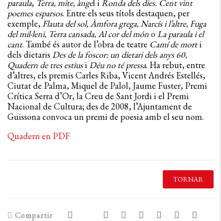
paraula
,
Terra, mite, ànge
l i
Ronda dels dies. Cent vint
poemes esparsos
. Entre els seus títols destaquen, per
exemple,
Flauta del sol, Àmfora grega, Narcís i l’altre, Fuga
del mil·leni, Terra cansada, Al cor del món
o
La paraula i el
cant
. També és autor de l’obra de teatre
Camí de mort
i
dels dietaris
Des de la
foscor: un dietari dels anys 60,
Quadern de tres estius
i
Déu no té pressa
. Ha rebut, entre
d’altres, els premis Carles Riba, Vicent Andrés Estellés,
Ciutat de Palma, Miquel de Palol, Jaume Fuster, Premi
Crítica Serra d’Or, la Creu de Sant Jordi i el Premi
Nacional de Cultura; des de 2008, l’Ajuntament de
Guissona convoca un premi de poesia amb el seu nom.
Quadern en PDF
TORNAR
Compartir