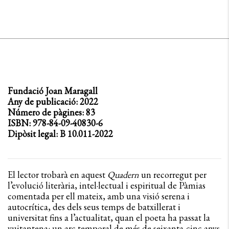
Fundació Joan Maragall
Any de publicació: 2022
Número de pàgines: 83
ISBN: 978-84-09-40830-6
Dipòsit legal: B 10.011-2022
El lector trobarà en aquest
Quadern
un recorregut per
l’evolució literària, intel·lectual i espiritual de Pàmias
comentada per ell mateix, amb una visió serena i
autocrítica, des dels seus temps de batxillerat i
universitat fins a l’actualitat, quan el poeta ha passat la
vuitantena: un arc temporal de més de seixanta-cinc anys.