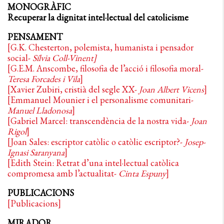
MONOGRÀFIC
Recuperar la dignitat intel·lectual del catolicisme
PENSAMENT
[G.K. Chesterton, polemista, humanista i pensador
social-
Sílvia Coll-Vinent]
[G.E.M. Anscombe, filosofia de l’acció i filosofia moral-
Teresa Forcades i Vila
]
[Xavier Zubiri, cristià del segle XX-
Joan Albert Vicens
]
[Emmanuel Mounier i el personalisme comunitari-
Manuel Lladonosa
]
[Gabriel Marcel: transcendència de la nostra vida-
Joan
Rigol
]
[Joan Sales: escriptor catòlic o catòlic escriptor?-
Josep-
Ignasi Saranyana
]
[Edith Stein: Retrat d’una intel·lectual catòlica
compromesa amb l’actualitat-
Cinta Espuny
]
PUBLICACIONS
[Publicacions]
MIRADOR